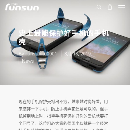
史上最能保护好手机的手机
壳
By
runsunltd0001
8月 18, 2019
News
现在的手机保护壳衬出不穷，越来越时尚好看，用
来装饰一下手机，防止手机弄花还是可以的，但手
机掉到地上时，指望手机壳保护好你的爱机就要打
个问号了。这位粗心大意的德国小伙就是一个经常