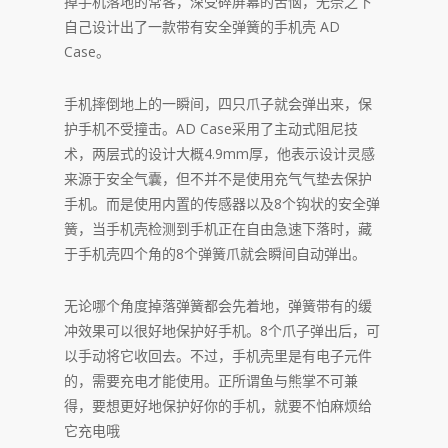
掉手机落地的常客，深受碎屏幕的苦恼，无奈之下
自己设计出了一款带有安全弹簧的手机壳 AD
Case。
手机摔倒地上的一瞬间，四只爪子就会弹出来，保
护手机不受撞击。AD Case采用了主动式阻尼技
术，两层式的设计大概4.9mm厚，他表示设计灵感
来源于安全气囊，但不并不是使用充气气垫去保护
手机。而是使用内置的传感器以及8个钩状的安全弹
簧，当手机壳检测到手机正在自由急速下落时，藏
于手机壳四个角的8个弹簧爪就会瞬间自动弹出。
无论哪个角度掉落弹簧都会先着地，弹簧带有的缓
冲效果可以很好地保护好手机。8个爪子弹出后，可
以手动将它收回去。不过，手机壳里是有电子元件
的，需要充电才能使用。正所谓鱼与熊掌不可兼
得，要想更好地保护好你的手机，就要不怕麻烦给
它充电哦