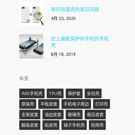
荣升防菌壳的常见问题
4月 23, 2020
史上最能保护好手机的手机
壳
8月 18, 2019
标签
IMD手机壳
TPU壳
保护套
全包壳
原装壳
平板皮套
手机电子周边
打印壳
支架皮套
油边皮套
玻璃壳
电压皮套
翻盖皮套
贴皮壳
镜子手机壳
防摔壳