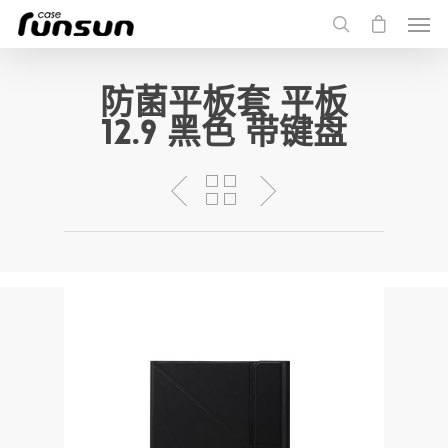
防菌平板套 平板
12.9 黑色 带键盘